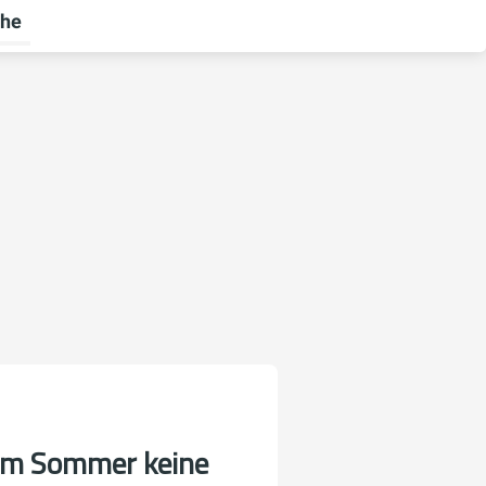
he
rnehmen umschalten
menü für Ratgeber umschalten
im Sommer keine