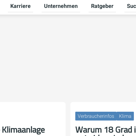
Karriere
Unternehmen
Ratgeber
Suc
Untermenü für Geschäftsbereiche umschalten
Untermenü für Karriere umschalten
Untermenü für Unte
Unter
Verbraucherinfos
Klima
 Klimaanlage
Warum 18 Grad 