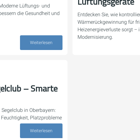
Lüftungsgeräte
 Moderne Lüftungs- und
bessern die Gesundheit und
Entdecken Sie, wie kontrollie
Wärmerückgewinnung für fri
Heizenergieverluste sorgt – 
Modernisierung.
22. Mai 2026
Weiterlesen
gelclub – Smarte
 Segelclub in Oberbayern:
Feuchtigkeit, Platzprobleme
Weiterlesen
23. April 2026