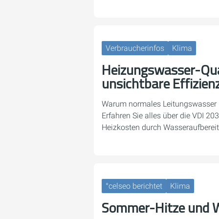
Verbraucherinfos
Klima
Heizungswasser-Qual
unsichtbare Effizienz
Warum normales Leitungswasser I
Erfahren Sie alles über die VDI 20
Heizkosten durch Wasseraufberei
°celseo berichtet
Klima
Sommer-Hitze und W