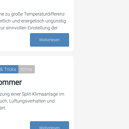
ine zu große Temperaturdifferenz
itlich und energetisch ungünstig
zur sinnvollen Einstellung der
Weiterlesen
13. Juli 2026
& Tricks
Klima
Sommer
tzung einer Split-Klimaanlage im
uch, Lüftungsverhalten und
ärt.
23. Juni 2026
Weiterlesen