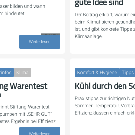
gute Idee sind
ser bilden und wann
m hindeutet.
Der Beitrag erklärt, warum e
beim Klimatisieren gesundhe
ist, und gibt konkrete Tipps 
Klimaanlage.
27. Juli 2026
Weiterlesen
rinfos
Klima
Komfort & Hygiene
Tipps 
ung Warentest
Kühl durch den 
n
Praxistipps zur richtigen Nu
Sommer: Temperatur, Verbra
innt Stiftung-Warentest-
Effizienzklassen einfach erkl
epumpen mit „SEHR GUT"
estes Ergebnis bei Effizienz
Weiterlesen