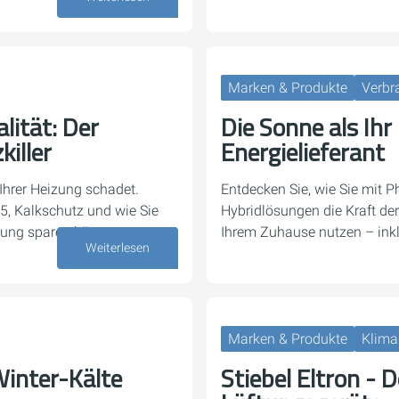
03. Juli 2026
Marken & Produkte
Verbr
ität: Der
Die Sonne als Ihr
killer
Energielieferant
hrer Heizung schadet.
Entdecken Sie, wie Sie mit P
35, Kalkschutz und wie Sie
Hybridlösungen die Kraft de
tung sparen können.
Ihrem Zuhause nutzen – inkl
Weiterlesen
05. Juni 2026
Marken & Produkte
Klima
inter-Kälte
Stiebel Eltron - 