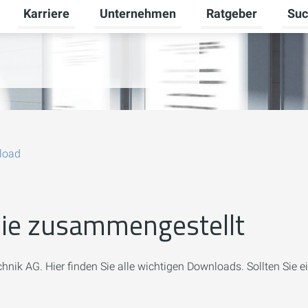
Karriere
Unternehmen
Ratgeber
Suc
Untermenü für Geschäftsbereiche umschalten
Untermenü für Karriere umschalten
Untermenü für Unte
Unter
er gebäudetechnik AG aus
load
Sie zusammengestellt
nik AG. Hier finden Sie alle wichtigen Downloads. Sollten Sie e