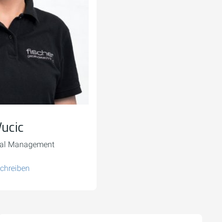
Vucic
ial Management
schreiben