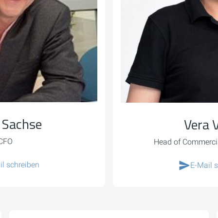
 Sachse
Vera 
CFO
Head of Commerc
il schreiben
E-Mail 