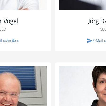
r Vogel
Jörg D
CEO
CE
il schreiben
E-Mail 