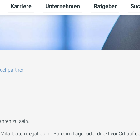
Karriere
Unternehmen
Ratgeber
Suc
Untermenü für Geschäftsbereiche umschalten
Untermenü für Karriere umschalten
Untermenü für Unte
Unter
echpartner
ahren zu sein.
tarbeitern, egal ob im Büro, im Lager oder direkt vor Ort auf de