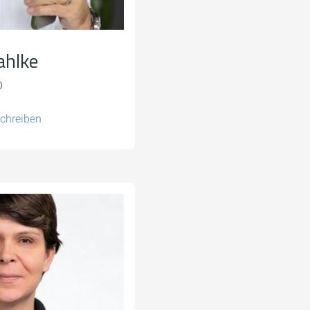
ahlke
O
schreiben