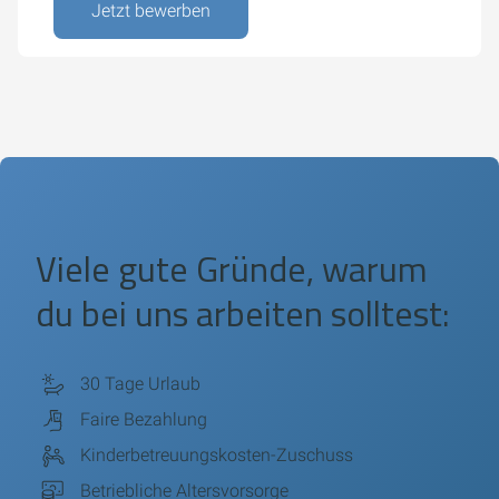
Jetzt bewerben
Viele gute Gründe, warum
du bei uns arbeiten solltest:
30 Tage Urlaub
Faire Bezahlung
Kinderbetreuungskosten-Zuschuss
Betriebliche Altersvorsorge