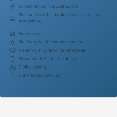
Familienfreundliche Zeitmodelle
Ein kreatives Arbeitsumfeld in einer familiären
Atmosphäre
Firmenevents
Ein Team, das füreinander einsteht
Mentoring-Programm für Mitarbeiter
Firmenhandy + Tablet - Fabrikat
E-Bike-Leasing
Unbefristete Anstellung