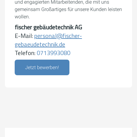
und engagierten Mitarbeitenden, die mit uns
gemeinsam Großartiges für unsere Kunden leisten
wollen.
fischer gebäudetechnik AG
E-Mail:
personal@fischer-
gebaeudetechnik.de
Telefon:
0713993080
Jetzt bewerben!
Um externe Karten-Inhalte anzuzeigen, benötigen wir
Ihre Einwilligung.
Weitere Informationen finden Sie in unserer
Datenschutzerklärung.