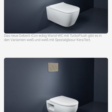
Das neue Geberit iCon eckig Wand-WC mit TurboFlush gibt es in
den Varianten weiß und weiß mit Spezialglasur KeraTect.