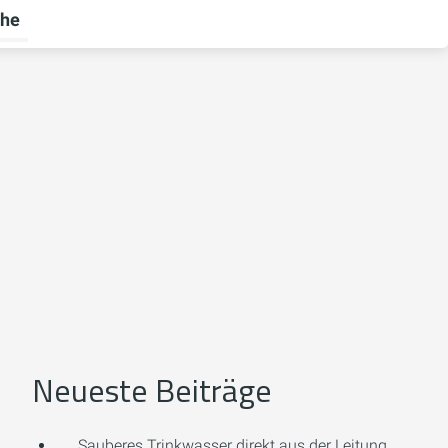
he
rnehmen umschalten
menü für Ratgeber umschalten
Neueste Beiträge
Sauberes Trinkwasser direkt aus der Leitung