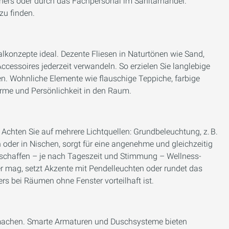
laners oder durch das Fachpersonal im Sanitärhandel.
zu finden.
lkonzepte ideal. Dezente Fliesen in Naturtönen wie Sand,
ccessoires jederzeit verwandeln. So erzielen Sie langlebige
en. Wohnliche Elemente wie flauschige Teppiche, farbige
rme und Persönlichkeit in den Raum.
 Achten Sie auf mehrere Lichtquellen: Grundbeleuchtung, z. B.
 oder in Nischen, sorgt für eine angenehme und gleichzeitig
 schaffen – je nach Tageszeit und Stimmung – Wellness-
er mag, setzt Akzente mit Pendelleuchten oder rundet das
s bei Räumen ohne Fenster vorteilhaft ist.
achen. Smarte Armaturen und Duschsysteme bieten