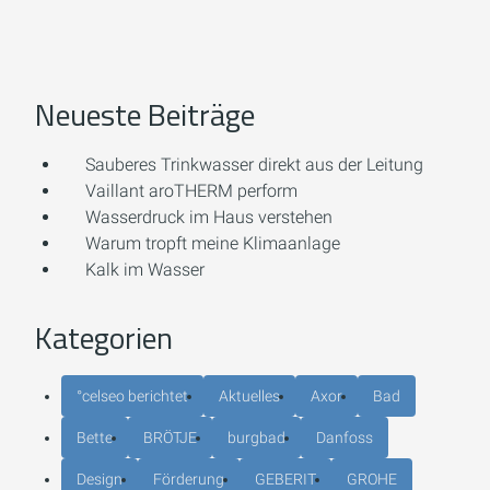
Neueste Beiträge
Sauberes Trinkwasser direkt aus der Leitung
Vaillant aroTHERM perform
Wasserdruck im Haus verstehen
Warum tropft meine Klimaanlage
Kalk im Wasser
Kategorien
°celseo berichtet
Aktuelles
Axor
Bad
Bette
BRÖTJE
burgbad
Danfoss
Design
Förderung
GEBERIT
GROHE