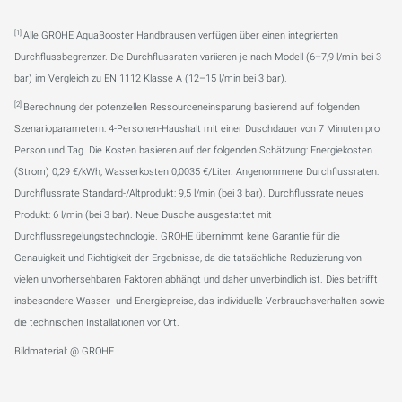
[1]
Alle GROHE AquaBooster Handbrausen verfügen über einen integrierten
Durchflussbegrenzer. Die Durchflussraten variieren je nach Modell (6–7,9 l/min bei 3
bar) im Vergleich zu EN 1112 Klasse A (12–15 l/min bei 3 bar).
[2]
Berechnung der potenziellen Ressourceneinsparung basierend auf folgenden
Szenarioparametern: 4-Personen-Haushalt mit einer Duschdauer von 7 Minuten pro
Person und Tag. Die Kosten basieren auf der folgenden Schätzung: Energiekosten
(Strom) 0,29 €/kWh, Wasserkosten 0,0035 €/Liter. Angenommene Durchflussraten:
Durchflussrate Standard-/Altprodukt: 9,5 l/min (bei 3 bar). Durchflussrate neues
Produkt: 6 l/min (bei 3 bar). Neue Dusche ausgestattet mit
Durchflussregelungstechnologie. GROHE übernimmt keine Garantie für die
Genauigkeit und Richtigkeit der Ergebnisse, da die tatsächliche Reduzierung von
vielen unvorhersehbaren Faktoren abhängt und daher unverbindlich ist. Dies betrifft
insbesondere Wasser- und Energiepreise, das individuelle Verbrauchsverhalten sowie
die technischen Installationen vor Ort.
Bildmaterial: @ GROHE