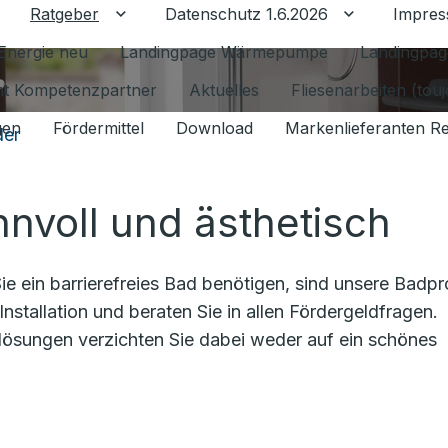
Ratgeber
Datenschutz 1.6.2026
Impre
Untermenü für Ratgeber umschalten
Untermenü f
Energie neu
Landingpage Wärmepumpe
Landingpag
ant Kompetenzpartner
Aktuelles
Fliesenarbeiten (tou
gen
Fördermittel
Download
Markenlieferanten R
der
nnvoll und ästhetisch
e ein barrierefreies Bad benötigen, sind unsere Badpr
Installation und beraten Sie in allen Fördergeldfragen.
lösungen verzichten Sie dabei weder auf ein schönes