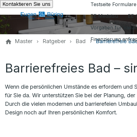
Kontaktieren Sie uns
Testseite Formulare
EE Medatsu
EE-
Vorgaben für Vaill
Finanzierung anfra
Master
Ratgeber
Bad
Barrierefreie Bä
Barrierefreies Bad – si
Wenn die persönlichen Umstände es erfordern und Si
für Sie da. Wir unterstützen Sie bei der Planung, der 
Durch die vielen modernen und barrierefeien Umbau
Design noch auf Ihren persönlichen Komfort.