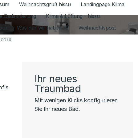
ssum
Weihnachtsgruß hissu
Landingpage Klima
ür Datenschutz 1.6.2026 umschalten
e Badsanierung
Klima & Lüftung - hissu
jou)
Was nur wir haben HI
Weihnachtspost
ecord
Ihr neues
Traumbad
ofis
Mit wenigen Klicks konfigurieren
Sie Ihr neues Bad.