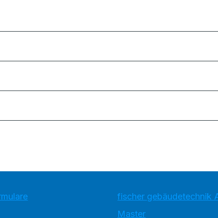
rmulare
fischer gebäudetechnik 
Master