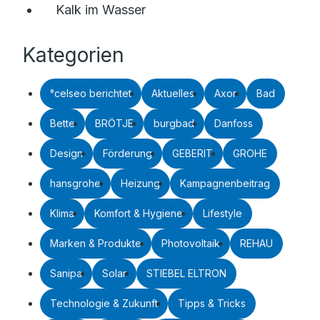
Kalk im Wasser
Kategorien
°celseo berichtet
Aktuelles
Axor
Bad
Bette
BRÖTJE
burgbad
Danfoss
Design
Förderung
GEBERIT
GROHE
hansgrohe
Heizung
Kampagnenbeitrag
Klima
Komfort & Hygiene
Lifestyle
Marken & Produkte
Photovoltaik
REHAU
Sanipa
Solar
STIEBEL ELTRON
Technologie & Zukunft
Tipps & Tricks