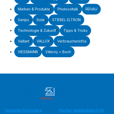
Marken & Produkte
Photovoltaik
REHAU
Sanipa
Solar
STIEBEL ELTRON
Technologie & Zukunft
Tipps & Tricks
Vaillant
VALLOX
Verbraucherinfos
VIESSMANN
Villeroy + Boch
Testseite Formulare
fischer gebäudetechnik