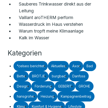
Sauberes Trinkwasser direkt aus der
Leitung
Vaillant aroTHERM perform
Wasserdruck im Haus verstehen
Warum tropft meine Klimaanlage
Kalk im Wasser
Kategorien
°celseo berichtet
Aktuelles
Axor
Bad
Bette
BRÖTJE
burgbad
Danfoss
Design
Förderung
GEBERIT
GROHE
hansgrohe
Heizung
Kampagnenbeitrag
Klima
Komfort & Hygiene
Lifestyle