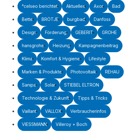
°celseo berichtet
Aktuelles
Axor
Bad
Bette
BRÖTJE
burgbad
Danfoss
Design
Förderung
GEBERIT
GROHE
hansgrohe
Heizung
Kampagnenbeitrag
Klima
Komfort & Hygiene
Lifestyle
Marken & Produkte
Photovoltaik
REHAU
Sanipa
Solar
STIEBEL ELTRON
Technologie & Zukunft
Tipps & Tricks
Vaillant
VALLOX
Verbraucherinfos
VIESSMANN
Villeroy + Boch