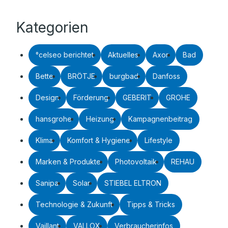
Kategorien
°celseo berichtet
Aktuelles
Axor
Bad
Bette
BRÖTJE
burgbad
Danfoss
Design
Förderung
GEBERIT
GROHE
hansgrohe
Heizung
Kampagnenbeitrag
Klima
Komfort & Hygiene
Lifestyle
Marken & Produkte
Photovoltaik
REHAU
Sanipa
Solar
STIEBEL ELTRON
Technologie & Zukunft
Tipps & Tricks
Vaillant
VALLOX
Verbraucherinfos