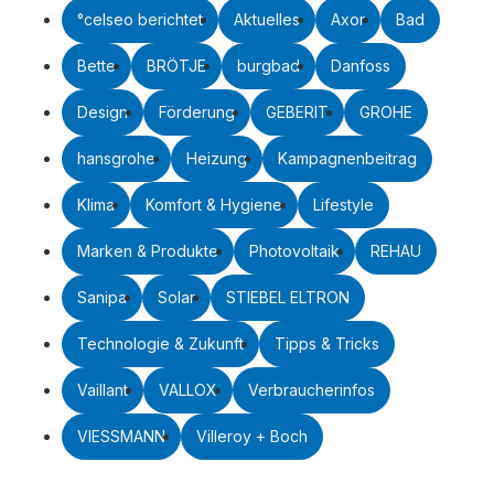
°celseo berichtet
Aktuelles
Axor
Bad
Bette
BRÖTJE
burgbad
Danfoss
Design
Förderung
GEBERIT
GROHE
hansgrohe
Heizung
Kampagnenbeitrag
Klima
Komfort & Hygiene
Lifestyle
Marken & Produkte
Photovoltaik
REHAU
Sanipa
Solar
STIEBEL ELTRON
Technologie & Zukunft
Tipps & Tricks
Vaillant
VALLOX
Verbraucherinfos
VIESSMANN
Villeroy + Boch